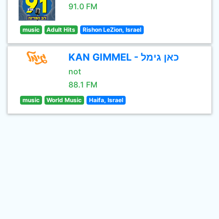
91.0 FM
music
Adult Hits
Rishon LeZion, Israel
KAN GIMMEL - כאן גימל
not
88.1 FM
music
World Music
Haifa, Israel