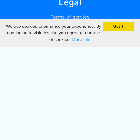
Legal
Terms of service
We use cookies to enhance your experience. By
Got it!
Privacy
continuing to visit this site you agree to our use
of cookies.
More info
DMCA
Directory
Create station
Update station
Contact us
Download
Apple store
Play store