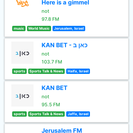
Here is a gimmel
not
97.8 FM
music
World Music
Jerusalem, Israel
KAN BET - כאן ב
not
103.7 FM
sports
Sports Talk & News
Haifa, Israel
KAN BET
not
95.5 FM
sports
Sports Talk & News
Jaffa, Israel
Jerusalem FM