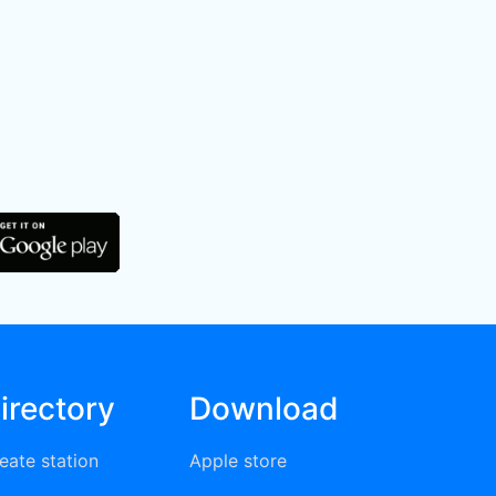
irectory
Download
eate station
Apple store