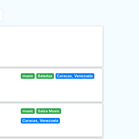
music
Baladas
Caracas, Venezuela
music
Salsa Music
Caracas, Venezuela