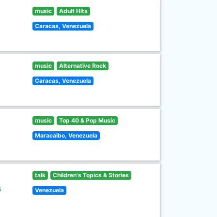
music
Adult Hits
Caracas, Venezuela
music
Alternative Rock
Caracas, Venezuela
music
Top 40 & Pop Music
Maracaibo, Venezuela
talk
Children's Topics & Stories
s
Venezuela