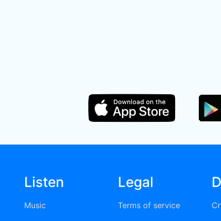
Listen
Legal
D
Music
Terms of service
Cr