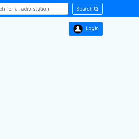
Search
LogIn