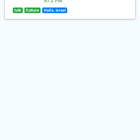
97.2 FM
talk
Culture
Haifa, Israel