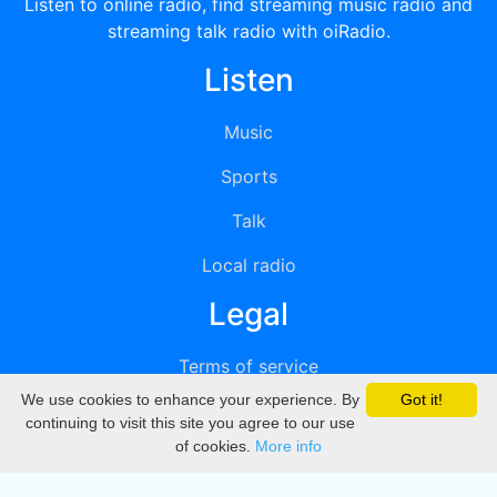
Listen to online radio, find streaming music radio and
streaming talk radio with oiRadio.
Listen
Music
Sports
Talk
Local radio
Legal
Terms of service
We use cookies to enhance your experience. By
Got it!
Privacy
continuing to visit this site you agree to our use
of cookies.
More info
DMCA