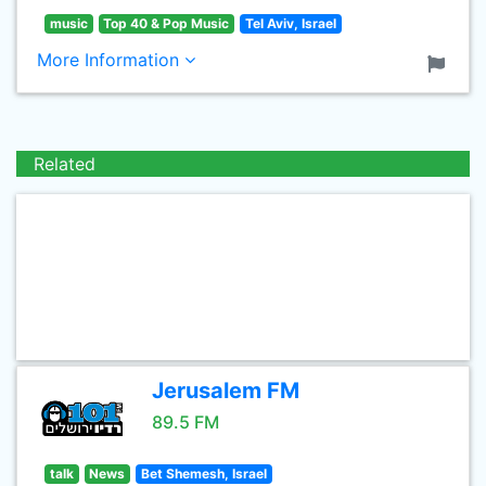
music
Top 40 & Pop Music
Tel Aviv, Israel
More Information
Related
Jerusalem FM
89.5 FM
talk
News
Bet Shemesh, Israel