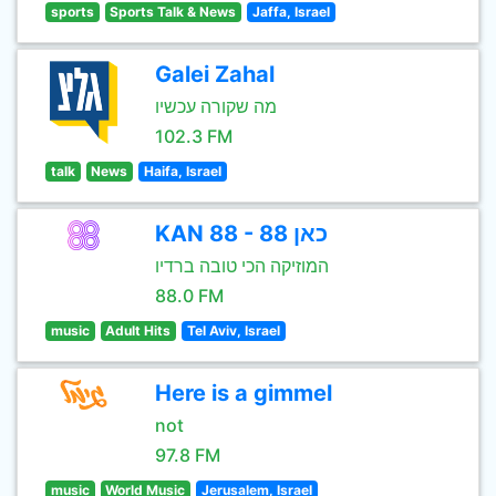
sports
Sports Talk & News
Jaffa, Israel
Galei Zahal
מה שקורה עכשיו
102.3 FM
talk
News
Haifa, Israel
KAN 88 - כאן 88
המוזיקה הכי טובה ברדיו
88.0 FM
music
Adult Hits
Tel Aviv, Israel
Here is a gimmel
not
97.8 FM
music
World Music
Jerusalem, Israel