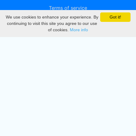
Terms of service
We use cookies to enhance your experience. By
Got it!
Privacy
continuing to visit this site you agree to our use
of cookies.
More info
DMCA
Directory
Create station
Update station
Contact us
Download
Apple store
Play store