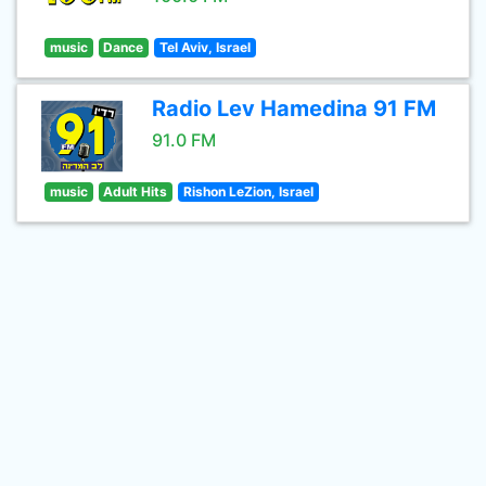
music
Dance
Tel Aviv, Israel
Radio Lev Hamedina 91 FM
91.0 FM
music
Adult Hits
Rishon LeZion, Israel