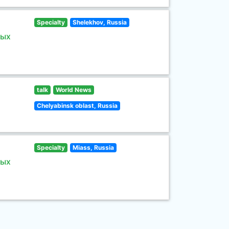
Specialty
Shelekhov, Russia
ных
talk
World News
Chelyabinsk oblast, Russia
Specialty
Miass, Russia
ных