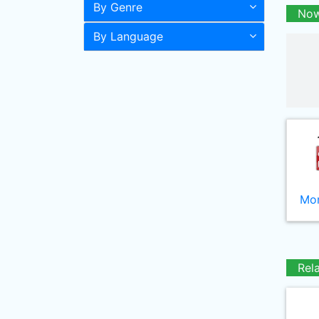
By Genre
Now
By Language
Mor
Rel