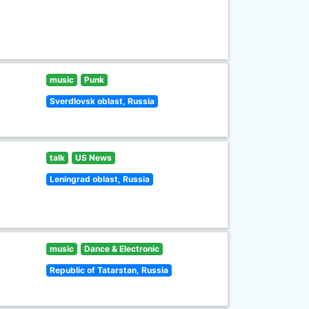
music
Punk
Sverdlovsk oblast, Russia
talk
US News
Leningrad oblast, Russia
music
Dance & Electronic
Republic of Tatarstan, Russia