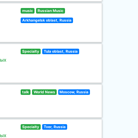
music
Russian Music
Arkhangelsk oblast, Russia
Specialty
Tula oblast, Russia
ных
talk
World News
Moscow, Russia
Specialty
Tver, Russia
ных