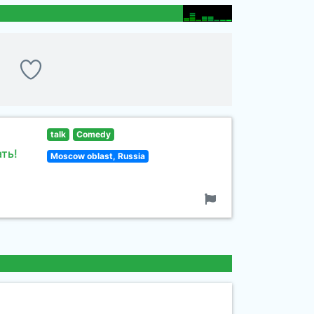
talk
Comedy
ть!
Moscow oblast, Russia