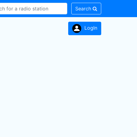
Search
LogIn