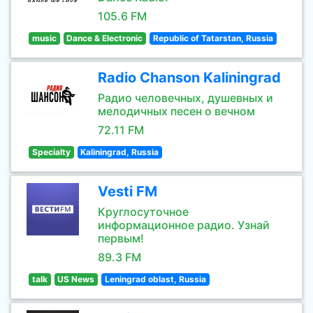
105.6 FM
music
Dance & Electronic
Republic of Tatarstan, Russia
Radio Chanson Kaliningrad
Радио человечных, душевных и
мелодичных песен о вечном
72.11 FM
Specialty
Kaliningrad, Russia
Vesti FM
Круглосуточное
информационное радио. Узнай
первым!
89.3 FM
talk
US News
Leningrad oblast, Russia