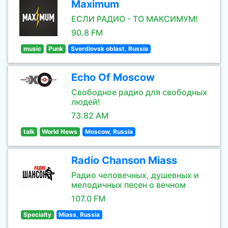
Maximum
ЕСЛИ РАДИО - ТО МАКСИМУМ!
90.8 FM
music
Punk
Sverdlovsk oblast, Russia
Echo Of Moscow
Свободное радио для свободных
людей!
73.82 AM
talk
World News
Moscow, Russia
Radio Chanson Miass
Радио человечных, душевных и
мелодичных песен о вечном
107.0 FM
Specialty
Miass, Russia