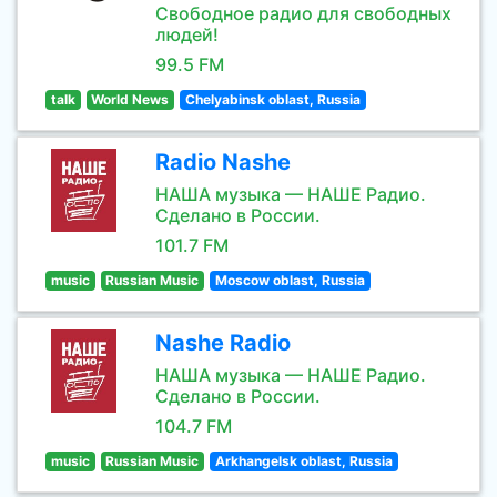
Свободное радио для свободных
людей!
99.5 FM
talk
World News
Chelyabinsk oblast, Russia
Radio Nashe
НАША музыка — НАШЕ Радио.
Сделано в России.
101.7 FM
music
Russian Music
Moscow oblast, Russia
Nashe Radio
НАША музыка — НАШЕ Радио.
Сделано в России.
104.7 FM
music
Russian Music
Arkhangelsk oblast, Russia