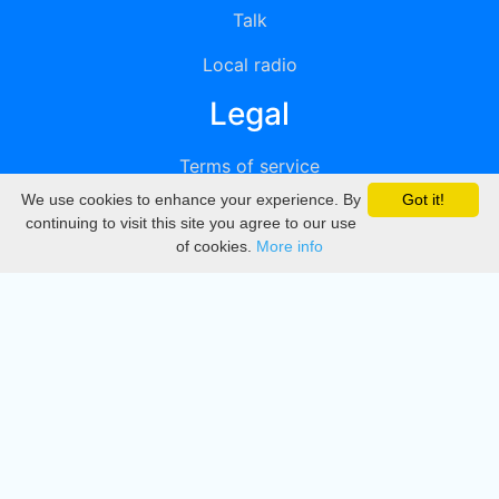
Talk
Local radio
Legal
Terms of service
We use cookies to enhance your experience. By
Got it!
Privacy
continuing to visit this site you agree to our use
of cookies.
More info
DMCA
Directory
Create station
Update station
Contact us
Download