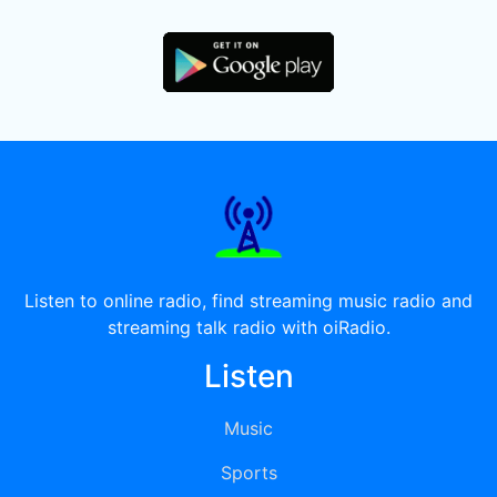
Listen to online radio, find streaming music radio and
streaming talk radio with oiRadio.
Listen
Music
Sports