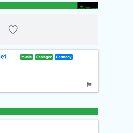
net
music
Schlager
Germany