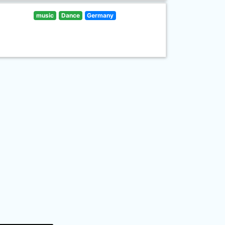
music
Dance
Germany