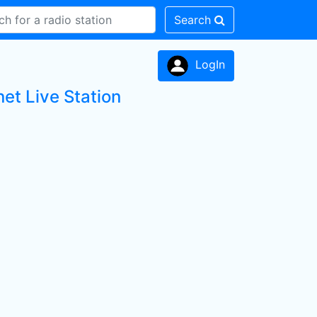
Search
LogIn
et Live Station