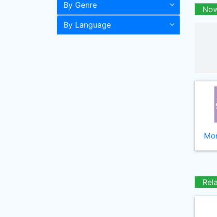
By Genre
Now
By Language
Mor
Rel