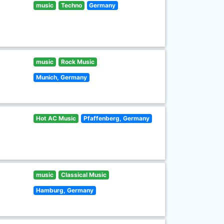
music
Techno
Germany
music
Rock Music
Munich, Germany
Hot AC Music
Pfaffenberg, Germany
music
Classical Music
Hamburg, Germany