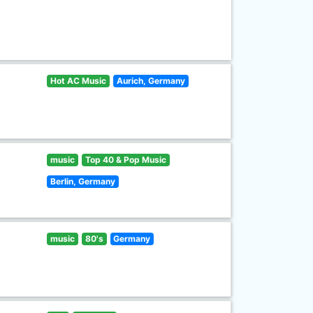
Hot AC Music
Aurich, Germany
music
Top 40 & Pop Music
Berlin, Germany
music
80's
Germany