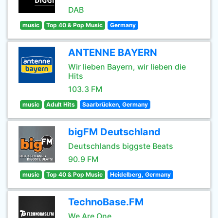
DAB
music
Top 40 & Pop Music
Germany
ANTENNE BAYERN
Wir lieben Bayern, wir lieben die
Hits
103.3 FM
music
Adult Hits
Saarbrücken, Germany
bigFM Deutschland
Deutschlands biggste Beats
90.9 FM
music
Top 40 & Pop Music
Heidelberg, Germany
TechnoBase.FM
We Are One