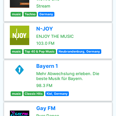
Stream
music
Techno
Germany
N-JOY
ENJOY THE MUSIC
103.0 FM
music
Top 40 & Pop Music
Neubrandenburg, Germany
Bayern 1
Mehr Abwechslung erleben. Die
beste Musik für Bayern.
98.3 FM
music
Classic Hits
Kiel, Germany
Gay FM
Pure Dance