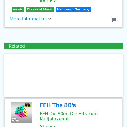
98.1 FM
music
Classical Music
Hamburg, Germany
More Information
Related
FFH The 80's
FFH Die 80er: Die Hits zum
Kultjahrzehnt
Stream