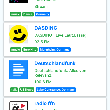
Stream
music
Dance
Germany
DASDING
DASDING - Live.Laut.Lässig.
92.5 FM
music
Euro Hits
Mannheim, Germany
Deutschlandfunk
Deutschlandfunk. Alles von
Relevanz.
100.6 FM
talk
US News
Lake Constance, Germany
radio ffn