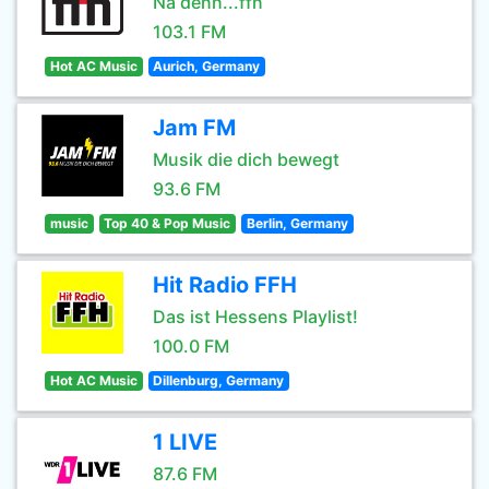
Na denn...ffn
103.1 FM
Hot AC Music
Aurich, Germany
Jam FM
Musik die dich bewegt
93.6 FM
music
Top 40 & Pop Music
Berlin, Germany
Hit Radio FFH
Das ist Hessens Playlist!
100.0 FM
Hot AC Music
Dillenburg, Germany
1 LIVE
87.6 FM