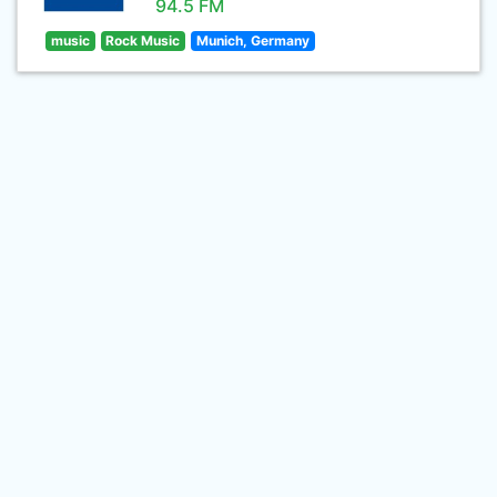
94.5 FM
music
Rock Music
Munich, Germany