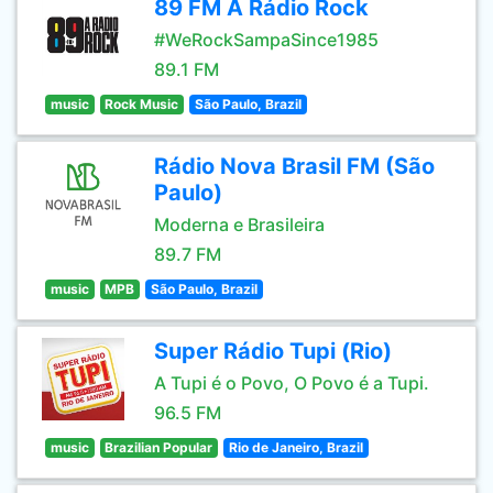
89 FM A Rádio Rock
#WeRockSampaSince1985
89.1 FM
music
Rock Music
São Paulo, Brazil
Rádio Nova Brasil FM (São
Paulo)
Moderna e Brasileira
89.7 FM
music
MPB
São Paulo, Brazil
Super Rádio Tupi (Rio)
A Tupi é o Povo, O Povo é a Tupi.
96.5 FM
music
Brazilian Popular
Rio de Janeiro, Brazil