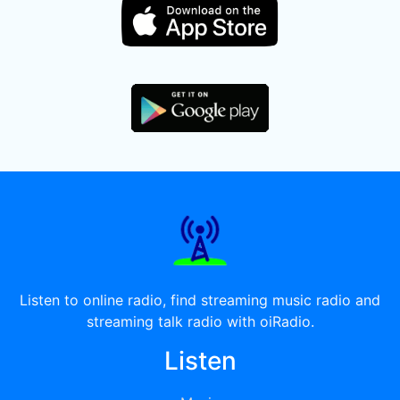
Listen to online radio, find streaming music radio and
streaming talk radio with oiRadio.
Listen