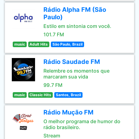
Rádio Alpha FM (São
Paulo)
Estilo em sintonia com você.
101.7 FM
music
Adult Hits
São Paulo, Brazil
Rádio Saudade FM
Relembre os momentos que
marcaram sua vida
99.7 FM
music
Classic Hits
Santos, Brazil
Rádio Mução FM
O melhor programa de humor do
rádio brasileiro.
Stream