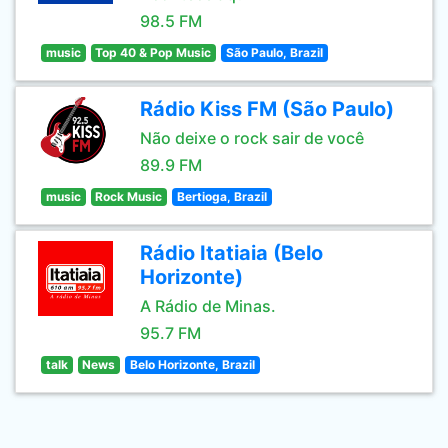
98.5 FM
music
Top 40 & Pop Music
São Paulo, Brazil
Rádio Kiss FM (São Paulo)
Não deixe o rock sair de você
89.9 FM
music
Rock Music
Bertioga, Brazil
Rádio Itatiaia (Belo
Horizonte)
A Rádio de Minas.
95.7 FM
talk
News
Belo Horizonte, Brazil