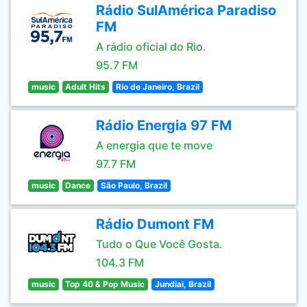
Rádio SulAmérica Paradiso
FM
A rádio oficial do Rio.
95.7 FM
music
Adult Hits
Rio de Janeiro, Brazil
Rádio Energia 97 FM
A energia que te move
97.7 FM
music
Dance
São Paulo, Brazil
Rádio Dumont FM
Tudo o Que Você Gosta.
104.3 FM
music
Top 40 & Pop Music
Jundiai, Brazil