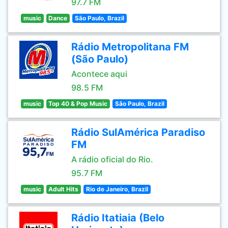
97.7 FM
music
Dance
São Paulo, Brazil
Rádio Metropolitana FM
(São Paulo)
Acontece aqui
98.5 FM
music
Top 40 & Pop Music
São Paulo, Brazil
Rádio SulAmérica Paradiso
FM
A rádio oficial do Rio.
95.7 FM
music
Adult Hits
Rio de Janeiro, Brazil
Rádio Itatiaia (Belo