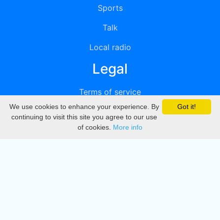
Sports
Talk
Local radio
Legal
Terms of service
We use cookies to enhance your experience. By
Got it!
Privacy
continuing to visit this site you agree to our use
of cookies.
More info
DMCA
Directory
Create station
Update station
Contact us