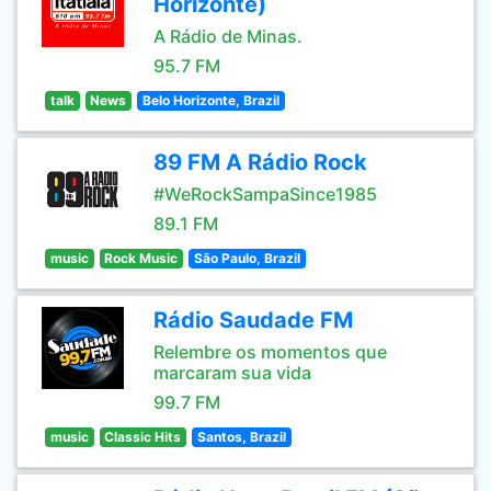
Horizonte)
A Rádio de Minas.
95.7 FM
talk
News
Belo Horizonte, Brazil
89 FM A Rádio Rock
#WeRockSampaSince1985
89.1 FM
music
Rock Music
São Paulo, Brazil
Rádio Saudade FM
Relembre os momentos que
marcaram sua vida
99.7 FM
music
Classic Hits
Santos, Brazil