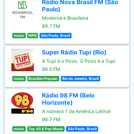
Rádio Nova Brasil FM (São
Paulo)
Moderna e Brasileira
89.7 FM
music
MPB
São Paulo, Brazil
Super Rádio Tupi (Rio)
A Tupi é o Povo, O Povo é a Tupi.
96.5 FM
music
Brazilian Popular
Rio de Janeiro, Brazil
Rádio 98 FM (Belo
Horizonte)
A número 1 da América Latina!
98.7 FM
music
Top 40 & Pop Music
São Paulo, Brazil