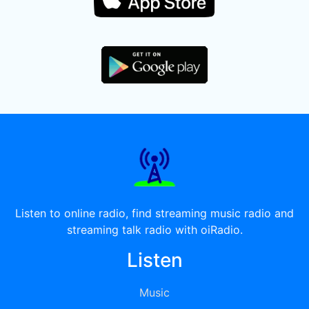
Listen to online radio, find streaming music radio and
streaming talk radio with oiRadio.
Listen
Music