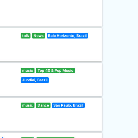
talk
News
Belo Horizonte, Brazil
music
Top 40 & Pop Music
Jundiai, Brazil
music
Dance
São Paulo, Brazil