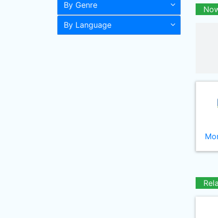
By Genre
Now
By Language
Mor
Rel