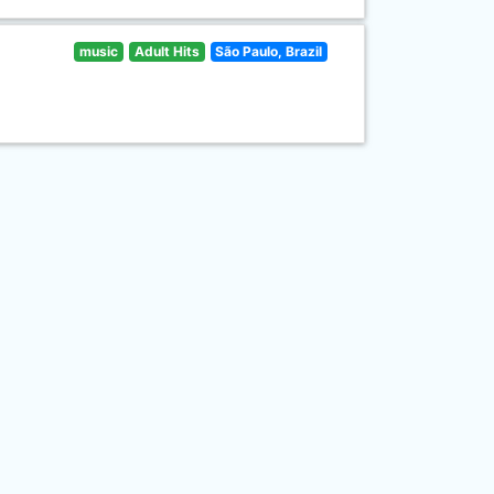
music
Adult Hits
São Paulo, Brazil