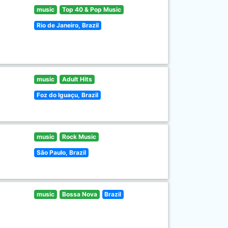
music
Top 40 & Pop Music
Rio de Janeiro, Brazil
music
Adult Hits
Foz do Iguaçu, Brazil
music
Rock Music
São Paulo, Brazil
music
Bossa Nova
Brazil