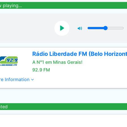
 playing...
Rádio Liberdade FM (Belo Horizon
A N°1 em Minas Gerais!
92.9 FM
e Information
ated