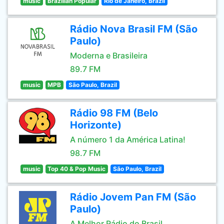
music
Brazilian Popular
Rio de Janeiro, Brazil
Rádio Nova Brasil FM (São
Paulo)
Moderna e Brasileira
89.7 FM
music
MPB
São Paulo, Brazil
Rádio 98 FM (Belo
Horizonte)
A número 1 da América Latina!
98.7 FM
music
Top 40 & Pop Music
São Paulo, Brazil
Rádio Jovem Pan FM (São
Paulo)
A Melhor Rádio do Brasil