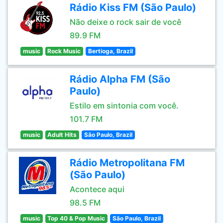
Rádio Kiss FM (São Paulo)
Não deixe o rock sair de você
89.9 FM
music
Rock Music
Bertioga, Brazil
Rádio Alpha FM (São
Paulo)
Estilo em sintonia com você.
101.7 FM
music
Adult Hits
São Paulo, Brazil
Rádio Metropolitana FM
(São Paulo)
Acontece aqui
98.5 FM
music
Top 40 & Pop Music
São Paulo, Brazil