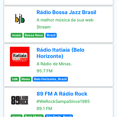
Rádio Bossa Jazz Brasil
A melhor música da sua web
Stream
music
Bossa Nova
Brazil
Rádio Itatiaia (Belo
Horizonte)
A Rádio de Minas.
95.7 FM
talk
News
Belo Horizonte, Brazil
89 FM A Rádio Rock
#WeRockSampaSince1985
89.1 FM
music
Rock Music
São Paulo, Brazil