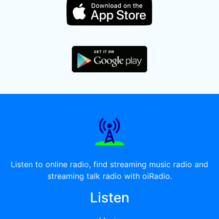
Listen to online radio, find streaming music radio and
streaming talk radio with oiRadio.
Listen