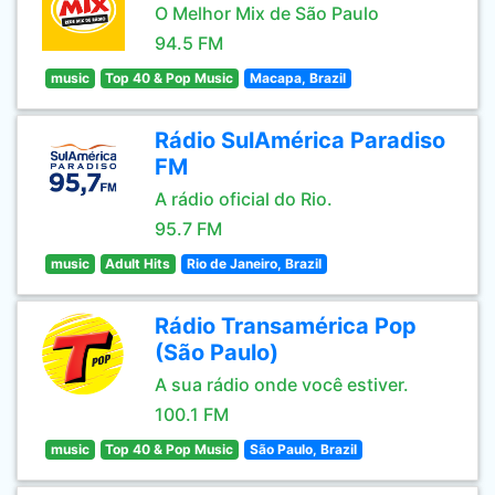
O Melhor Mix de São Paulo
94.5 FM
music
Top 40 & Pop Music
Macapa, Brazil
Rádio SulAmérica Paradiso
FM
A rádio oficial do Rio.
95.7 FM
music
Adult Hits
Rio de Janeiro, Brazil
Rádio Transamérica Pop
(São Paulo)
A sua rádio onde você estiver.
100.1 FM
music
Top 40 & Pop Music
São Paulo, Brazil