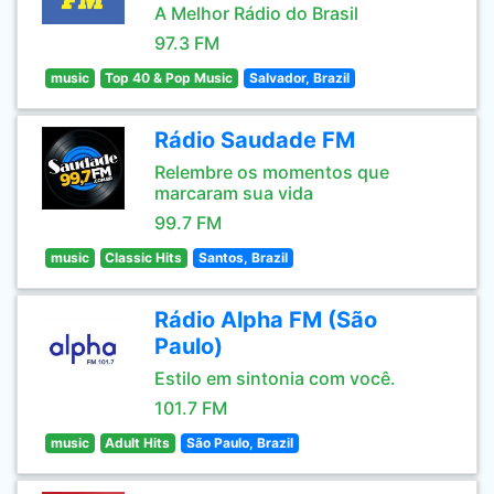
A Melhor Rádio do Brasil
97.3 FM
music
Top 40 & Pop Music
Salvador, Brazil
Rádio Saudade FM
Relembre os momentos que
marcaram sua vida
99.7 FM
music
Classic Hits
Santos, Brazil
Rádio Alpha FM (São
Paulo)
Estilo em sintonia com você.
101.7 FM
music
Adult Hits
São Paulo, Brazil