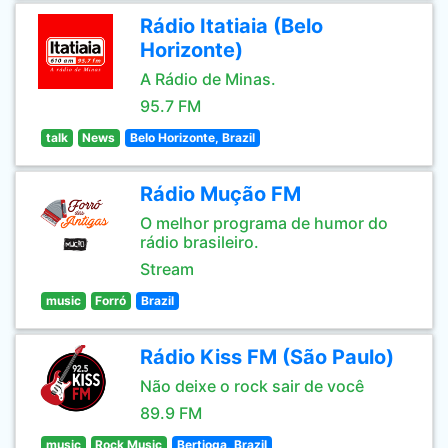
Rádio Itatiaia (Belo
Horizonte)
A Rádio de Minas.
95.7 FM
talk
News
Belo Horizonte, Brazil
Rádio Mução FM
O melhor programa de humor do
rádio brasileiro.
Stream
music
Forró
Brazil
Rádio Kiss FM (São Paulo)
Não deixe o rock sair de você
89.9 FM
music
Rock Music
Bertioga, Brazil