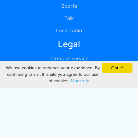
Sports
Talk
Local radio
Legal
Terms of service
We use cookies to enhance your experience. By
Got it!
Privacy
continuing to visit this site you agree to our use
of cookies.
More info
DMCA
Directory
Create station
Update station
Contact us