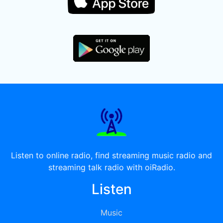
Listen to online radio, find streaming music radio and
streaming talk radio with oiRadio.
Listen
Music