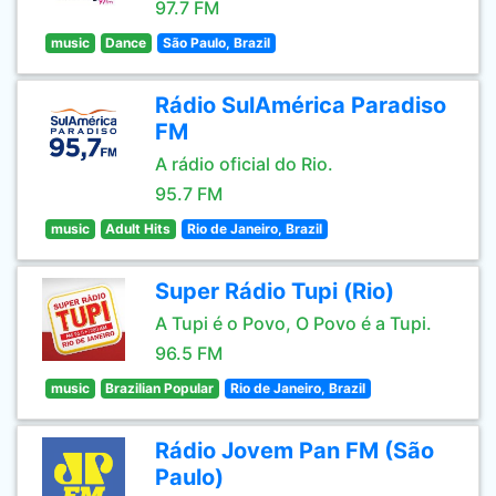
97.7 FM
music
Dance
São Paulo, Brazil
Rádio SulAmérica Paradiso
FM
A rádio oficial do Rio.
95.7 FM
music
Adult Hits
Rio de Janeiro, Brazil
Super Rádio Tupi (Rio)
A Tupi é o Povo, O Povo é a Tupi.
96.5 FM
music
Brazilian Popular
Rio de Janeiro, Brazil
Rádio Jovem Pan FM (São
Paulo)