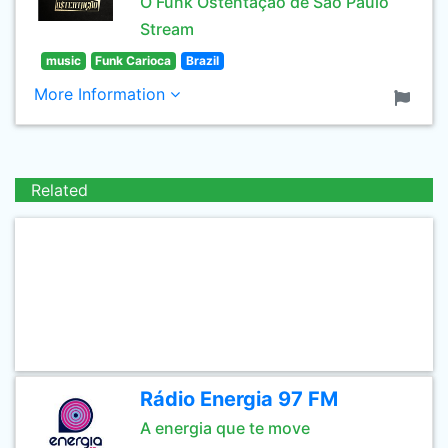
O Funk Ostentação de São Paulo
Stream
music
Funk Carioca
Brazil
More Information
Related
Rádio Energia 97 FM
A energia que te move