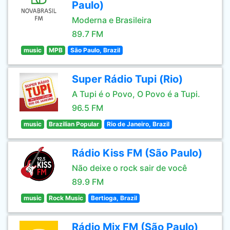
Paulo)
Moderna e Brasileira
89.7 FM
music
MPB
São Paulo, Brazil
Super Rádio Tupi (Rio)
A Tupi é o Povo, O Povo é a Tupi.
96.5 FM
music
Brazilian Popular
Rio de Janeiro, Brazil
Rádio Kiss FM (São Paulo)
Não deixe o rock sair de você
89.9 FM
music
Rock Music
Bertioga, Brazil
Rádio Mix FM (São Paulo)