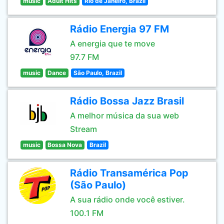
music
Adult Hits
Rio de Janeiro, Brazil
Rádio Energia 97 FM
A energia que te move
97.7 FM
music
Dance
São Paulo, Brazil
Rádio Bossa Jazz Brasil
A melhor música da sua web
Stream
music
Bossa Nova
Brazil
Rádio Transamérica Pop
(São Paulo)
A sua rádio onde você estiver.
100.1 FM