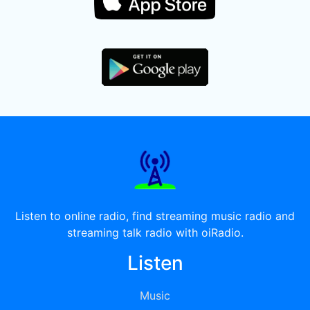
Listen to online radio, find streaming music radio and
streaming talk radio with oiRadio.
Listen
Music