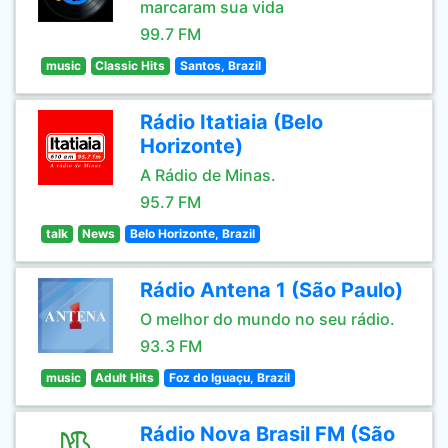
marcaram sua vida
99.7 FM
music
Classic Hits
Santos, Brazil
Rádio Itatiaia (Belo
Horizonte)
A Rádio de Minas.
95.7 FM
talk
News
Belo Horizonte, Brazil
Rádio Antena 1 (São Paulo)
O melhor do mundo no seu rádio.
93.3 FM
music
Adult Hits
Foz do Iguaçu, Brazil
Rádio Nova Brasil FM (São