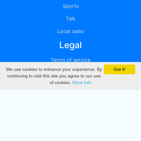
Sports
Talk
Local radio
Legal
Terms of service
We use cookies to enhance your experience. By
Got it!
Privacy
continuing to visit this site you agree to our use
of cookies.
More info
DMCA
Directory
Create station
Update station
Contact us