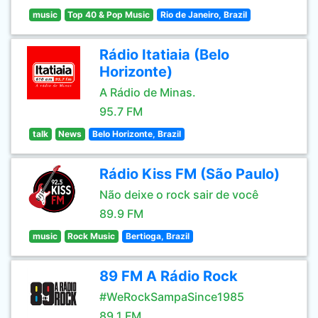
music
Top 40 & Pop Music
Rio de Janeiro, Brazil
Rádio Itatiaia (Belo
Horizonte)
A Rádio de Minas.
95.7 FM
talk
News
Belo Horizonte, Brazil
Rádio Kiss FM (São Paulo)
Não deixe o rock sair de você
89.9 FM
music
Rock Music
Bertioga, Brazil
89 FM A Rádio Rock
#WeRockSampaSince1985
89.1 FM