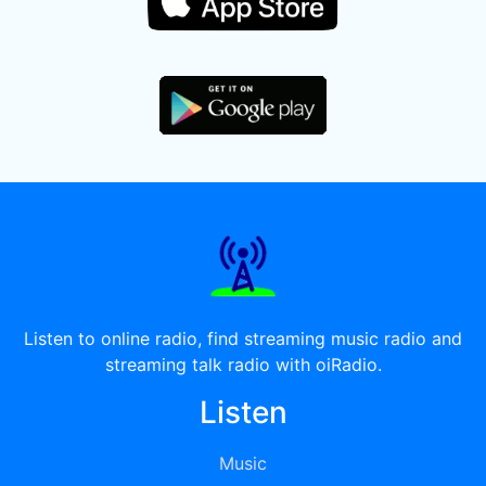
Listen to online radio, find streaming music radio and
streaming talk radio with oiRadio.
Listen
Music