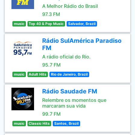
A Melhor Rádio do Brasil
97.3 FM
music
Top 40 & Pop Music
Salvador, Brazil
Rádio SulAmérica Paradiso
FM
A rádio oficial do Rio.
95.7 FM
music
Adult Hits
Rio de Janeiro, Brazil
Rádio Saudade FM
Relembre os momentos que
marcaram sua vida
99.7 FM
music
Classic Hits
Santos, Brazil