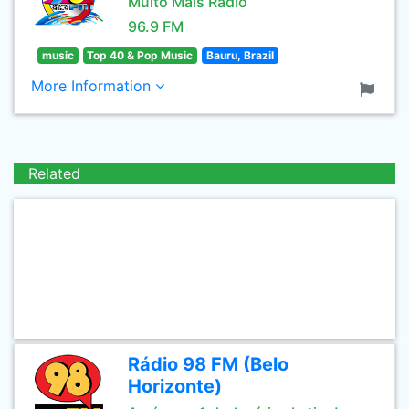
Muito Mais Rádio
96.9 FM
music
Top 40 & Pop Music
Bauru, Brazil
More Information
Related
Rádio 98 FM (Belo
Horizonte)