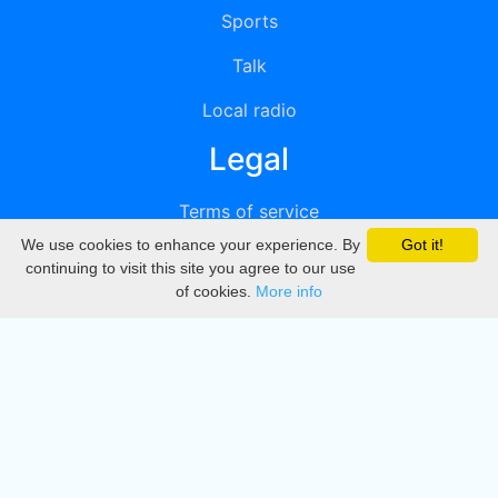
Sports
Talk
Local radio
Legal
Terms of service
We use cookies to enhance your experience. By
Got it!
Privacy
continuing to visit this site you agree to our use
of cookies.
More info
DMCA
Directory
Create station
Update station
Contact us