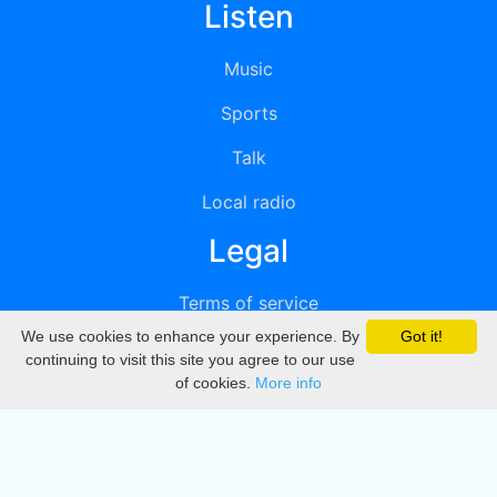
Listen
Music
Sports
Talk
Local radio
Legal
Terms of service
We use cookies to enhance your experience. By
Got it!
Privacy
continuing to visit this site you agree to our use
of cookies.
More info
DMCA
Directory
Create station