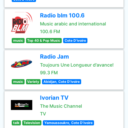
Radio blm 100.6
Music arabic and international
100.6 FM
music
Top 40 & Pop Music
Cote D'ivoire
Radio Jam
Toujours Une Longueur d'avance!
99.3 FM
music
Variety
Abidjan, Cote D'ivoire
Ivorian TV
The Music Channel
TV
talk
Television
Yamoussoukro, Cote D'ivoire