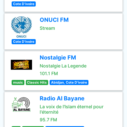
Cote D'ivoire
ONUCI FM
Stream
Cote D'ivoire
Nostalgie FM
Nostalgie La Legende
101.1 FM
music
Classic Hits
Abidjan, Cote D'ivoire
Radio Al Bayane
La voix de l'Islam éternel pour
l'éternité
95.7 FM